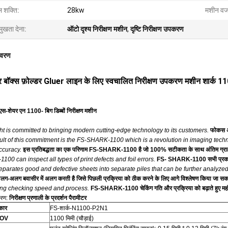
ल शक्ति:
28kw
मशीन व
मुखता देना:
ऑटो दृश्य निरीक्षण मशीन
,
दृष्टि निरीक्षण उपकरण
िवरण
र बॉक्स फ़ोल्डर Gluer लाइन के लिए स्वचालित निरीक्षण उपकरण मशीन शार्क 1
एस-शेयर एन 1100-
बिग डिब्बों निरीक्षण मशीन
t is committed to bringing modern cutting-edge technology to its customers.
फोकस अप
lt of this commitment is the FS-SHARK-1100 which is a revolution in imaging techno
curacy.
इस प्रतिबद्धता का एक परिणाम FS-SHARK-1100 है जो 100% सटीकता के साथ अंतिम ग्राहक को द
00 can inspect all types of print defects and foil errors.
FS- SHARK-1100 सभी प्रकार के
eparates good and defective sheets into separate piles that can be further analyzed
ग-अलग बवासीर में अलग करती है जिसे पिछली प्रक्रिया को ठीक करने के लिए आगे विश्लेषण किया जा सक
ing checking speed and process.
FS-SHARK-1100 चेकिंग गति और प्रक्रिया को बढ़ाते हुए महंग
वरण:
निरीक्षण प्रणाली के प्रदर्शन पैरामीटर
रकार
FS-शार्क-N1100-P2N1
 FOV
1100 मिमी (चौड़ाई)