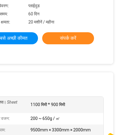
विवरण:
प्लाईवुड
 समय:
60 दिन
 क्षमता:
20 मशीनें / महीना
बसे अच्छी कीमत
संपर्क करें
क्स।
Sheet
1100 मिमी * 900 मिमी
ा वजन:
200 ~ 650g / ㎡
ाम:
9500mm × 3300mm × 2000mm