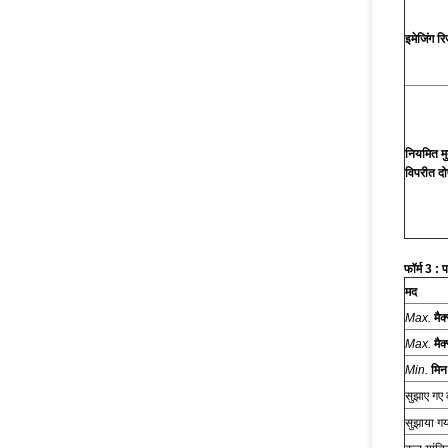
इमेजिंग रि
नियमित मु
विपरीत दो
फॉर्म 3
: प
मद
Max.
मैक
Max.
मैक
Min.
मि
सुझाए गए 
सुझाया गय