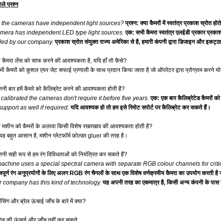
ाले प्रश्न
 the cameras have independent light sources?
प्रश्न: क्या कैमरों में स्वतंत्र प्रकाश स्रोत होते
camera has independent LED type light sources.
एक: सभी कैमरा स्वतंत्र एलईडी प्रकार प्रकाश 
ed by our company.
प्रकाश स्रोत संयुक्त राज्य अमेरिका से है, हमारी कंपनी द्वारा डिजाइन और इकट्ठ
्या कैमरा लेंस को साफ करने की आवश्यकता है, यदि हाँ तो कैसे?
सभी कैमरों को कुशल एयर जेट सफाई प्रणाली के साथ प्रदान किया जाता है जो ऑपरेटर द्वारा प्रोग्राम करने योग
ितनी बार हमें कैमरे को कैलिब्रेट करने की आवश्यकता होती है?
calibrated the cameras don't require it before five years.
एक: एक बार कैलिब्रेटेड कैमरों क
upport as well if required.
यदि आवश्यक हो तो हम इसे रिमोट सपोर्ट पर कैलिब्रेट कर सकते हैं।
्या मशीन को कैमरों के अलावा किसी विशेष रखरखाव की आवश्यकता होती है?
 यह बहुत आसान है, मशीन प्लेटफॉर्म फ़ोल्डर gluer की तरह है।
ितनी सही रूप से हम रंग विविधताओं को नियंत्रित कर सकते हैं?
machine uses a special spectral camera with separate RGB colour channels for criti
वपूर्ण रंग अनुप्रयोगों के लिए अलग RGB रंग चैनलों के साथ एक विशेष वर्णक्रमीय कैमरा का उपयोग करती
r company has this kind of technology.
यह अपनी तरह का एकमात्र है, किसी अन्य कंपनी के पा
बॉसिंग और ब्रेल ऊंचाई जाँच के बारे में क्या?
रेल की ऊंचाई और जाँच नहीं कर सकते