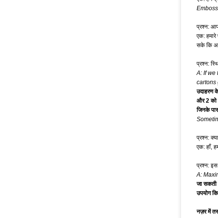
Emboss
प्रश्न: आप
एक: हमारे
सके कि अस
प्रश्न: स्थ
A: If we
cartons 
उदाहरण के 
और 2 को र
जिनके पास 
Sometim
प्रश्न: क्
एक: हाँ, 
प्रश्न: इ
A: Maxim
जा सकती ह
उपयोग किय
नज़र में तस्