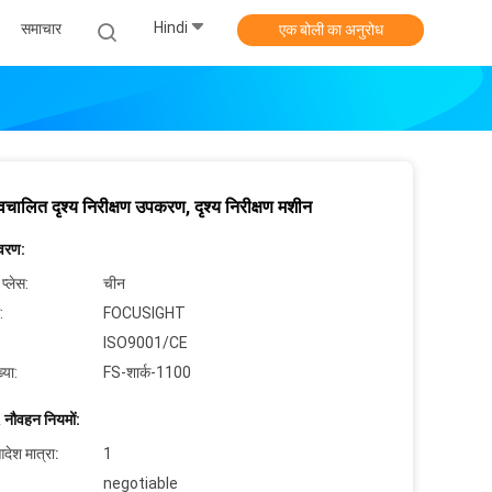
Hindi
समाचार
एक बोली का अनुरोध
वचालित दृश्य निरीक्षण उपकरण, दृश्य निरीक्षण मशीन
िवरण:
 प्लेस:
चीन
:
FOCUSIGHT
ISO9001/CE
्या:
FS-शार्क-1100
 नौवहन नियमों:
देश मात्रा:
1
negotiable