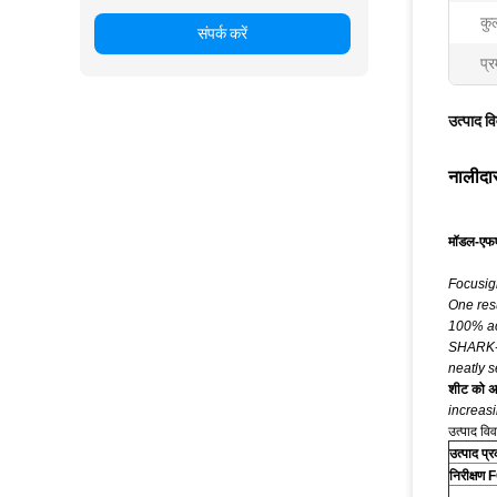
कु
संपर्क करें
प्र
उत्पाद व
नालीदा
मॉडल-एफ
Focusigh
One resu
100% ac
SHARK-11
neatly s
शीट को अल
increas
उत्पाद वि
उत्पाद प्
निरीक्षण