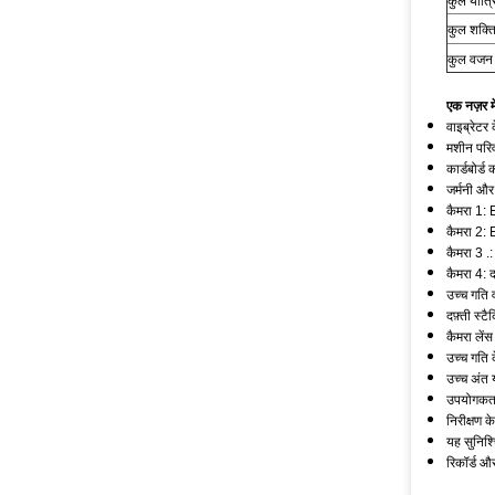
कुल यांत्
कुल शक्त
कुल वजन
एक नज़र मे
वाइब्रेटर
मशीन परिवह
कार्डबोर्ड
जर्मनी और
कैमरा 1: 
कैमरा 2
कैमरा 3 
कैमरा 4: 
उच्च गति 
दफ़्ती स्ट
कैमरा लें
उच्च गति 
उच्च अंत 
उपयोगकर्त
निरीक्षण 
यह सुनिश्
रिकॉर्ड और