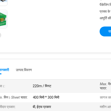
पैकेजिंग 
प्रसव के
आपूर्ति की
स
जानकारी
उत्पाद विवरण
Max.
मै
क्स।:
220m / मिनट
चादर
:
n.
मिन।
Sheet
चादर
:
400 मिमी * 300 मिमी
कागज क
लीदार प्रकार:
बी, ईएफ प्रकार
मशीन आय