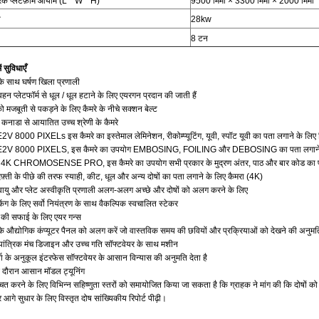
रिक प्लेटफ़ॉर्म आयाम (L * W * H)
9500 मिमी × 3300 मिमी × 2000 मिमी
ि
28kw
8 टन
ं सुविधाएँ
 के साथ घर्षण खिला प्रणाली
न प्लेटफॉर्म से धूल / धूल हटाने के लिए एयरगन प्रदान की जाती हैं
 को मजबूती से पकड़ने के लिए कैमरे के नीचे सक्शन बेल्ट
 कनाडा से आयातित उच्च श्रेणी के कैमरे
E2V 8000 PIXELs इस कैमरे का इस्तेमाल लेमिनेशन, रीकोम्प्यूटिंग, यूवी, स्पॉट यूवी का पता लगाने के लिए
: E2V 8000 PIXELS, इस कैमरे का उपयोग EMBOSING, FOILING और DEBOSING का पता लगाने के
.: 4K CHROMOSENSE PRO, इस कैमरे का उपयोग सभी प्रकार के मुद्रण अंतर, पाठ और बार कोड का पत
दफ़्ती के पीछे की तरफ स्याही, कीट, धूल और अन्य दोषों का पता लगाने के लिए कैमरा (4K)
वायु और प्लेट अस्वीकृति प्रणाली अलग-अलग अच्छे और दोषों को अलग करने के लिए
ैकिंग के लिए सर्वो नियंत्रण के साथ वैकल्पिक स्वचालित स्टेकर
स की सफाई के लिए एयर गन्स
के औद्योगिक कंप्यूटर पैनल को अलग करें जो वास्तविक समय की छवियों और प्रक्रियाओं को देखने की अनुमति 
यांत्रिक मंच डिजाइन और उच्च गति सॉफ्टवेयर के साथ मशीन
ा के अनुकूल इंटरफेस सॉफ्टवेयर के आसान विन्यास की अनुमति देता है
के दौरान आसान मॉडल ट्यूनिंग
चित करने के लिए विभिन्न सहिष्णुता स्तरों को समायोजित किया जा सकता है कि ग्राहक ने मांग की कि दोषों 
 आगे सुधार के लिए विस्तृत दोष सांख्यिकीय रिपोर्ट पीढ़ी।