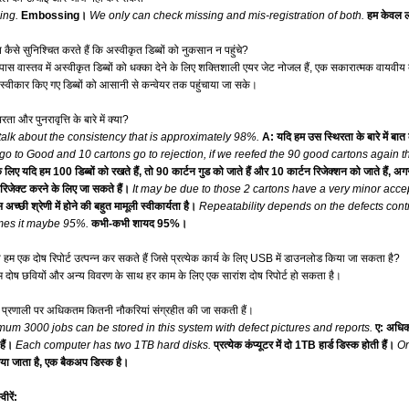
ing.
Embossing।
We only can check missing and mis-registration of both.
हम केवल ल
 कैसे सुनिश्चित करते हैं कि अस्वीकृत डिब्बों को नुकसान न पहुंचे?
 पास वास्तव में अस्वीकृत डिब्बों को धक्का देने के लिए शक्तिशाली एयर जेट नोजल हैं, एक सकारात्मक वायवीय
्वीकार किए गए डिब्बों को आसानी से कन्वेयर तक पहुंचाया जा सके।
िरता और पुनरावृत्ति के बारे में क्या?
 talk about the consistency that is approximately 98%.
A: यदि हम उस स्थिरता के बारे में बा
go to Good and 10 cartons go to rejection, if we reefed the 90 good cartons again 
लिए यदि हम 100 डिब्बों को रखते हैं, तो 90 कार्टन गुड को जाते हैं और 10 कार्टन रिजेक्शन को जाते हैं, अग
िजेक्ट करने के लिए जा सकते हैं।
It may be due to those 2 cartons have a very minor accep
अच्छी श्रेणी में होने की बहुत मामूली स्वीकार्यता है।
Repeatability depends on the defects contr
es it maybe 95%.
कभी-कभी शायद 95%।
या हम एक दोष रिपोर्ट उत्पन्न कर सकते हैं जिसे प्रत्येक कार्य के लिए USB में डाउनलोड किया जा सकता है?
हम दोष छवियों और अन्य विवरण के साथ हर काम के लिए एक सारांश दोष रिपोर्ट हो सकता है।
स प्रणाली पर अधिकतम कितनी नौकरियां संग्रहीत की जा सकती हैं।
um 3000 jobs can be stored in this system with defect pictures and reports.
ए: अधिकत
ैं।
Each computer has two 1TB hard disks.
प्रत्येक कंप्यूटर में दो 1TB हार्ड डिस्क होती हैं।
On
ा जाता है, एक बैकअप डिस्क है।
वीरें: