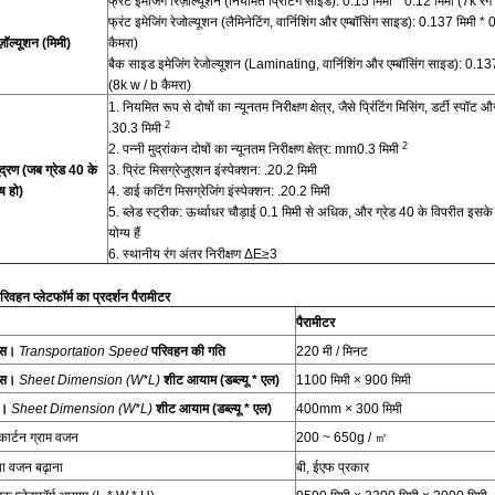
फ्रंट इमेजिंग रिज़ॉल्यूशन (नियमित प्रिंटिंग साइड): 0.15 मिमी * 0.12 मिमी (7k रंग
फ्रंट इमेजिंग रेजोल्यूशन (लैमिनेटिंग, वार्निशिंग और एम्बॉसिंग साइड): 0.137 मिमी 
ज़ॉल्यूशन (मिमी)
कैमरा)
बैक साइड इमेजिंग रेजोल्यूशन (Laminating, वार्निशिंग और एम्बॉसिंग साइड):
(8k w / b कैमरा)
1. नियमित रूप से दोषों का न्यूनतम निरीक्षण क्षेत्र, जैसे प्रिंटिंग मिसिंग, डर्टी स्प
2
.30.3 मिमी
2
2. पन्नी मुद्रांकन दोषों का न्यूनतम निरीक्षण क्षेत्र: mm0.3 मिमी
द्रण (जब ग्रेड 40 के
3. प्रिंट मिसग्रेजुएशन इंस्पेक्शन: .20.2 मिमी
ष हो)
4. डाई कटिंग मिसग्रेजिंग इंस्पेक्शन: .20.2 मिमी
5. ब्लेड स्ट्रीक: ऊर्ध्वाधर चौड़ाई 0.1 मिमी से अधिक, और ग्रेड 40 के विपरीत इसक
योग्य हैं
6. स्थानीय रंग अंतर निरीक्षण ΔE≥3
रिवहन प्लेटफॉर्म का प्रदर्शन पैरामीटर
पैरामीटर
्स।
Transportation Speed
परिवहन की गति
220 मी / मिनट
्स।
Sheet Dimension (W*L)
शीट आयाम (डब्ल्यू * एल)
1100 मिमी × 900 मिमी
न।
Sheet Dimension (W*L)
शीट आयाम (डब्ल्यू * एल)
400mm × 300 मिमी
कार्टन ग्राम वजन
200 ~ 650g / ㎡
ा वजन बढ़ाना
बी, ईएफ प्रकार