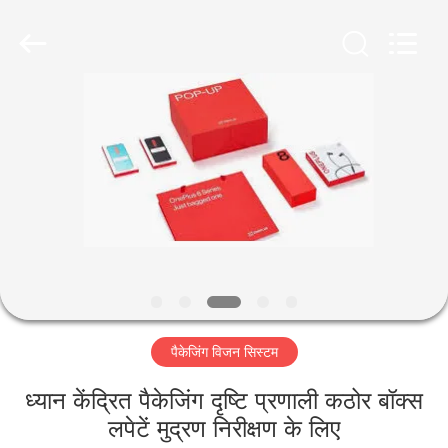
2026
Focusight
Technology
Co.,Ltd.
All
Rights
Reserved.
घर
उत्पादों
हमारे
बारे
में
पैकेजिंग विजन सिस्टम
कारखाना
भ्रमण
ध्यान केंद्रित पैकेजिंग दृष्टि प्रणाली कठोर बॉक्स
लपेटें मुद्रण निरीक्षण के लिए