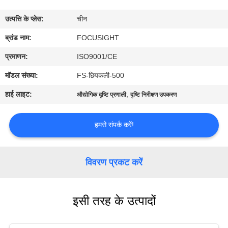
गुणवत्ता
उत्पत्ति के प्लेस:
चीन
नियंत्रण
ब्रांड नाम:
FOCUSIGHT
संपर्क
प्रमाणन:
ISO9001/CE
करें
मॉडल संख्या:
FS-छिपकली-500
हाई लाइट:
,
औद्योगिक दृष्टि प्रणाली
दृष्टि निरीक्षण उपकरण
समाचार
हमसे संपर्क करें!
एक
उद्धरण
विवरण प्रकट करें
का
अनुरोध
इसी तरह के उत्पादों
करें