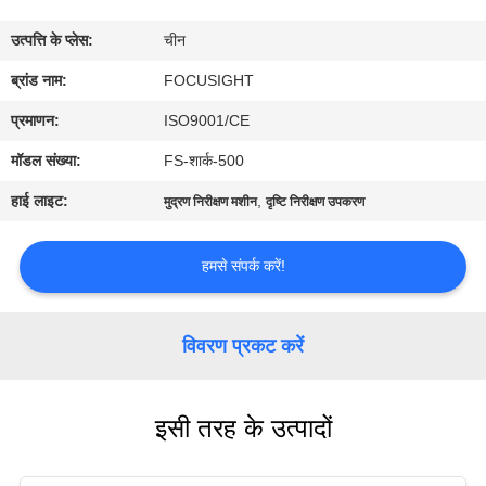
गुणवत्ता
उत्पत्ति के प्लेस:
चीन
नियंत्रण
ब्रांड नाम:
FOCUSIGHT
संपर्क
प्रमाणन:
ISO9001/CE
करें
मॉडल संख्या:
FS-शार्क-500
हाई लाइट:
,
मुद्रण निरीक्षण मशीन
दृष्टि निरीक्षण उपकरण
समाचार
हमसे संपर्क करें!
एक
उद्धरण
विवरण प्रकट करें
का
अनुरोध
इसी तरह के उत्पादों
करें