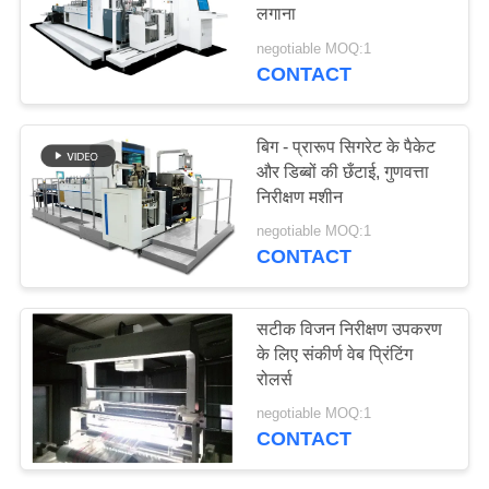
लगाना
साइटमैप
negotiable MOQ:1
CONTACT
21
PRIVACY
POLICY
पैकेजिंग निरीक्षण उपकरण
बिग - प्रारूप सिगरेट के पैकेट
और डिब्बों की छँटाई, गुणवत्ता
निरीक्षण मशीन
negotiable MOQ:1
CONTACT
0
सटीक विजन निरीक्षण उपकरण
के लिए संकीर्ण वेब प्रिंटिंग
फूलों का वर्गीकरण
रोलर्स
negotiable MOQ:1
CONTACT