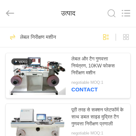
2026
Focusight
Technology
उत्पाद
Co.,Ltd.
All
Rights
Reserved.
घर
32
लेबल निरीक्षण मशीन
फ़ोकस निरीक्षण मशीन
उत्पादों
लेबल और टैग गुणवत्ता
नियंत्रण, 10KW फोकस
हमारे
निरीक्षण मशीन
बारे
negotiable MOQ:1
CONTACT
में
30
कारखाना
पूरी तरह से सक्शन प्लेटफॉर्म के
मुद्रण निरीक्षण मशीन
साथ डबल साइड मुद्रित टैग
भ्रमण
गुणवत्ता निरीक्षण प्रणाली
negotiable MOQ:1