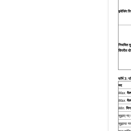
इमेजिंग रि
नियमित मु
विपरीत दो
फॉर्म 3
: प
मद
Max.
मैक
Max.
मैक
Min.
मि
सुझाए गए 
सुझाया गय