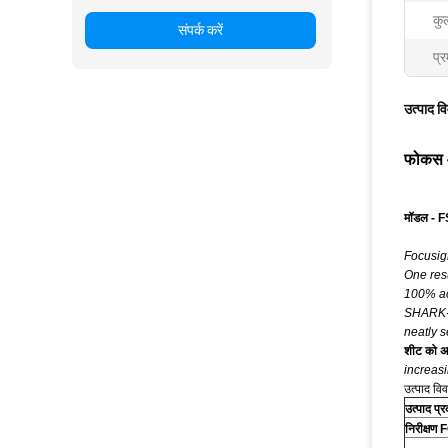
कु
संपर्क करें
प्र
उत्पाद व
फोकस ऑट
मॉडल - 
Focusigh
One resu
100% ac
SHARK-11
neatly s
शीट को अल
increas
उत्पाद वि
उत्पाद प्
निरीक्षण