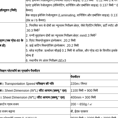
फ्रंट इमेजिंग रिज़ॉल्यूशन (नियमित प्रिंटिंग साइड): 0.15 मिमी * 0.12 मिमी (7k रंग
फ्रंट इमेजिंग रेजोल्यूशन (लैमिनेटिंग, वार्निशिंग और एम्बॉसिंग साइड): 0.137 मिमी 
ज़ॉल्यूशन (मिमी)
कैमरा)
बैक साइड इमेजिंग रेजोल्यूशन (Laminating, वार्निशिंग और एम्बॉसिंग साइड):
(8k w / b कैमरा)
1. नियमित रूप से दोषों का न्यूनतम निरीक्षण क्षेत्र, जैसे प्रिंटिंग मिसिंग, डर्टी स्प
2
.30.3 मिमी
2
2. पन्नी मुद्रांकन दोषों का न्यूनतम निरीक्षण क्षेत्र: mm0.3 मिमी
द्रण (जब ग्रेड 40 के
3. प्रिंट मिसग्रेजुएशन इंस्पेक्शन: .20.2 मिमी
ष हो)
4. डाई कटिंग मिसग्रेजिंग इंस्पेक्शन: .20.2 मिमी
5. ब्लेड स्ट्रीक: ऊर्ध्वाधर चौड़ाई 0.1 मिमी से अधिक, और ग्रेड 40 के विपरीत इसक
योग्य हैं
6. स्थानीय रंग अंतर निरीक्षण ΔE≥3
रिवहन प्लेटफॉर्म का प्रदर्शन पैरामीटर
पैरामीटर
्स।
Transportation Speed
परिवहन की गति
220m / मिनट
्स।
Sheet Dimension (W*L)
शीट आयाम (डब्ल्यू * एल)
1100 मिमी × 900 मिमी
न।
Sheet Dimension (W*L)
शीट आयाम (डब्ल्यू * एल)
400mm × 300 मिमी
कार्टन ग्राम वजन
200 ~ 650g / ㎡
ा वजन बढ़ाना
बी, ईएफ प्रकार