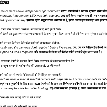
ाले प्रश्न
 the cameras have independent light sources?
प्रश्न: क्या कैमरों में स्वतंत्र प्रकाश स्रोत होते
camera has independent LED type light sources.
एक: सभी कैमरा स्वतंत्र एलईडी प्रकार प्रकाश 
ed by our company.
प्रकाश स्रोत संयुक्त राज्य अमेरिका से है, हमारी कंपनी द्वारा डिजाइन और इकट्ठ
्या कैमरा लेंस को साफ करने की आवश्यकता है, यदि हाँ तो कैसे?
सभी कैमरों को कुशल एयर जेट सफाई प्रणाली के साथ प्रदान किया जाता है जो ऑपरेटर द्वारा प्रोग्राम करने योग
ितनी बार हमें कैमरे को कैलिब्रेट करने की आवश्यकता होती है?
calibrated the cameras don't require it before five years.
एक: एक बार कैलिब्रेटेड कैमरों क
upport as well if required.
यदि आवश्यक हो तो हम इसे रिमोट सपोर्ट पर कैलिब्रेट कर सकते हैं।
्या मशीन को कैमरों के अलावा किसी विशेष रखरखाव की आवश्यकता होती है?
 यह बहुत आसान है, मशीन प्लेटफॉर्म फ़ोल्डर gluer की तरह है।
ितनी सही रूप से हम रंग विविधताओं को नियंत्रित कर सकते हैं?
machine uses a special spectral camera with separate RGB colour channels for criti
वपूर्ण रंग अनुप्रयोगों के लिए अलग RGB रंग चैनलों के साथ एक विशेष वर्णक्रमीय कैमरा का उपयोग करती
r company has this kind of technology.
यह अपनी तरह का एकमात्र है, किसी अन्य कंपनी के पा
बॉसिंग और ब्रेल ऊंचाई जाँच के बारे में क्या?
रेल की ऊंचाई और जाँच नहीं कर सकते