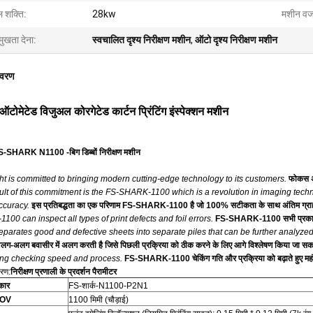
ल शक्ति:
28kw
मशीन व
मुखता देना:
स्वचालित दृश्य निरीक्षण मशीन
,
ऑटो दृश्य निरीक्षण मशीन
िवरण
ोमेटेड विजुअल कोरगेटेड कार्टन प्रिंटिंग इंस्पेक्शन मशीन
FS-SHARK N1100 -
बिग डिब्बों निरीक्षण मशीन
t is committed to bringing modern cutting-edge technology to its customers.
फोकस अप
lt of this commitment is the FS-SHARK-1100 which is a revolution in imaging techno
curacy.
इस प्रतिबद्धता का एक परिणाम FS-SHARK-1100 है जो 100% सटीकता के साथ अंतिम ग्राहक को द
00 can inspect all types of print defects and foil errors.
FS-SHARK-1100 सभी प्रकार के 
eparates good and defective sheets into separate piles that can be further analyzed
ग-अलग बवासीर में अलग करती है जिसे पिछली प्रक्रिया को ठीक करने के लिए आगे विश्लेषण किया जा सक
ing checking speed and process.
FS-SHARK-1100 चेकिंग गति और प्रक्रिया को बढ़ाते हुए महंग
वरण:
निरीक्षण प्रणाली के प्रदर्शन पैरामीटर
रकार
FS-शार्क-N1100-P2N1
 FOV
1100 मिमी (चौड़ाई)