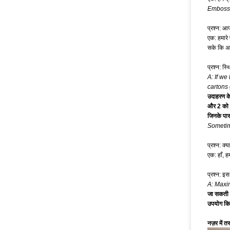
Emboss
प्रश्न: आप
एक: हमारे
सके कि अस
प्रश्न: स्थ
A: If we
cartons 
उदाहरण के 
और 2 को र
जिनके पास 
Sometim
प्रश्न: क्
एक: हाँ, 
प्रश्न: इ
A: Maxim
जा सकती ह
उपयोग किय
नज़र में तस्