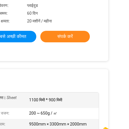
विवरण:
प्लाईवुड
 समय:
60 दिन
 क्षमता:
20 मशीनें / महीना
बसे अच्छी कीमत
संपर्क करें
क्स।
Sheet
1100 मिमी * 900 मिमी
ा वजन:
200 ~ 650g / ㎡
ाम:
9500mm × 3300mm × 2000mm