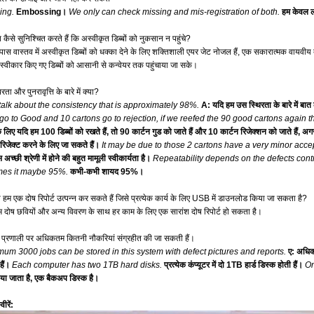
ing.
Embossing।
We only can check missing and mis-registration of both.
हम केवल ल
 कैसे सुनिश्चित करते हैं कि अस्वीकृत डिब्बों को नुकसान न पहुंचे?
 पास वास्तव में अस्वीकृत डिब्बों को धक्का देने के लिए शक्तिशाली एयर जेट नोजल हैं, एक सकारात्मक वायवीय
्वीकार किए गए डिब्बों को आसानी से कन्वेयर तक पहुंचाया जा सके।
िरता और पुनरावृत्ति के बारे में क्या?
 talk about the consistency that is approximately 98%.
A: यदि हम उस स्थिरता के बारे में बा
go to Good and 10 cartons go to rejection, if we reefed the 90 good cartons again 
लिए यदि हम 100 डिब्बों को रखते हैं, तो 90 कार्टन गुड को जाते हैं और 10 कार्टन रिजेक्शन को जाते हैं, अग
िजेक्ट करने के लिए जा सकते हैं।
It may be due to those 2 cartons have a very minor accep
अच्छी श्रेणी में होने की बहुत मामूली स्वीकार्यता है।
Repeatability depends on the defects contr
es it maybe 95%.
कभी-कभी शायद 95%।
या हम एक दोष रिपोर्ट उत्पन्न कर सकते हैं जिसे प्रत्येक कार्य के लिए USB में डाउनलोड किया जा सकता है?
हम दोष छवियों और अन्य विवरण के साथ हर काम के लिए एक सारांश दोष रिपोर्ट हो सकता है।
स प्रणाली पर अधिकतम कितनी नौकरियां संग्रहीत की जा सकती हैं।
um 3000 jobs can be stored in this system with defect pictures and reports.
ए: अधिकत
ैं।
Each computer has two 1TB hard disks.
प्रत्येक कंप्यूटर में दो 1TB हार्ड डिस्क होती हैं।
On
ा जाता है, एक बैकअप डिस्क है।
वीरें: