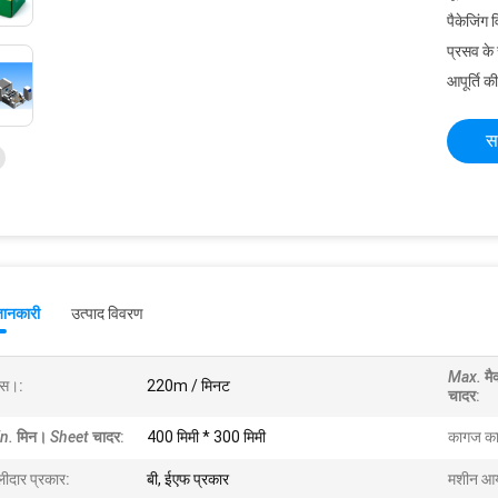
पैकेजिंग 
प्रसव के
आपूर्ति की
स
जानकारी
उत्पाद विवरण
Max.
मै
क्स।:
220m / मिनट
चादर
:
n.
मिन।
Sheet
चादर
:
400 मिमी * 300 मिमी
कागज क
लीदार प्रकार:
बी, ईएफ प्रकार
मशीन आय