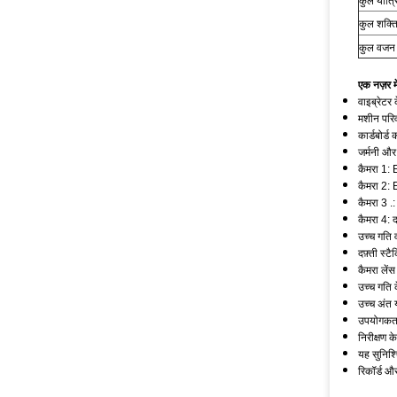
कुल यांत्
कुल शक्त
कुल वजन
एक नज़र मे
वाइब्रेटर
मशीन परिवह
कार्डबोर्ड
जर्मनी और
कैमरा 1: 
कैमरा 2
कैमरा 3 
कैमरा 4: 
उच्च गति 
दफ़्ती स्ट
कैमरा लें
उच्च गति 
उच्च अंत 
उपयोगकर्त
निरीक्षण 
यह सुनिश्
रिकॉर्ड और