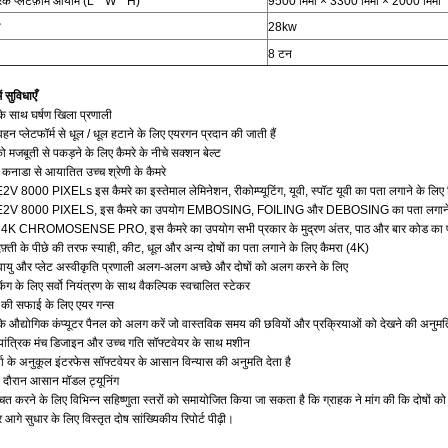
रिक प्लेटफ़ॉर्म आयाम (L * W * H)
9500 मिमी × 3300 मिमी × 2000 मिमी
ि
28kw
8 टन
ं सुविधाएँ
 के साथ घर्षण खिला प्रणाली
न प्लेटफॉर्म से धूल / धूल हटाने के लिए एयरगन प्रदान की जाती हैं
 को मजबूती से पकड़ने के लिए कैमरे के नीचे सक्शन बेल्ट
 कनाडा से आयातित उच्च श्रेणी के कैमरे
E2V 8000 PIXELs इस कैमरे का इस्तेमाल लेमिनेशन, रीकोम्प्यूटिंग, यूवी, स्पॉट यूवी का पता लगाने के लिए
: E2V 8000 PIXELS, इस कैमरे का उपयोग EMBOSING, FOILING और DEBOSING का पता लगाने के
.: 4K CHROMOSENSE PRO, इस कैमरे का उपयोग सभी प्रकार के मुद्रण अंतर, पाठ और बार कोड का पत
दफ़्ती के पीछे की तरफ स्याही, कीट, धूल और अन्य दोषों का पता लगाने के लिए कैमरा (4K)
वायु और प्लेट अस्वीकृति प्रणाली अलग-अलग अच्छे और दोषों को अलग करने के लिए
ैकिंग के लिए सर्वो नियंत्रण के साथ वैकल्पिक स्वचालित स्टेकर
स की सफाई के लिए एयर गन्स
के औद्योगिक कंप्यूटर पैनल को अलग करें जो वास्तविक समय की छवियों और प्रक्रियाओं को देखने की अनुमति 
यांत्रिक मंच डिजाइन और उच्च गति सॉफ्टवेयर के साथ मशीन
ा के अनुकूल इंटरफेस सॉफ्टवेयर के आसान विन्यास की अनुमति देता है
के दौरान आसान मॉडल ट्यूनिंग
चित करने के लिए विभिन्न सहिष्णुता स्तरों को समायोजित किया जा सकता है कि ग्राहक ने मांग की कि दोषों 
 आगे सुधार के लिए विस्तृत दोष सांख्यिकीय रिपोर्ट पीढ़ी।