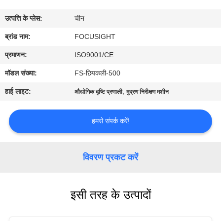
गुणवत्ता
उत्पत्ति के प्लेस:
चीन
नियंत्रण
ब्रांड नाम:
FOCUSIGHT
संपर्क
प्रमाणन:
ISO9001/CE
करें
मॉडल संख्या:
FS-छिपकली-500
हाई लाइट:
,
औद्योगिक दृष्टि प्रणाली
मुद्रण निरीक्षण मशीन
समाचार
हमसे संपर्क करें!
एक
उद्धरण
विवरण प्रकट करें
का
अनुरोध
इसी तरह के उत्पादों
करें