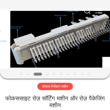
2026
Focusight
Technology
Co.,Ltd.
All
Rights
Reserved.
घर
उत्पादों
हमारे
बारे
में
फ़ोकस निरीक्षण मशीन
कारखाना
भ्रमण
फोकससाइट रोज़ सॉर्टिंग मशीन और रोज़ पैकेजिंग
मशीन