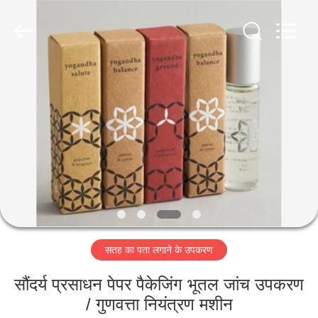
2026
Focusight
Technology
Co.,Ltd.
All
Rights
Reserved.
घर
उत्पादों
हमारे
बारे
में
सतह का पता लगाने के उपकरण
कारखाना
भ्रमण
सौंदर्य प्रसाधन पेपर पैकेजिंग भूतल जांच उपकरण
/ गुणवत्ता नियंत्रण मशीन