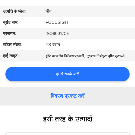
गुणवत्ता
उत्पत्ति के प्लेस:
चीन
नियंत्रण
ब्रांड नाम:
FOCUSIGHT
संपर्क
प्रमाणन:
ISO9001/CE
करें
मॉडल संख्या:
FS-स्वान
हाई लाइट:
,
दृष्टि आधारित निरीक्षण प्रणाली
गुणवत्ता नियंत्रण दृष्टि प्रणाली
समाचार
हमसे संपर्क करें!
एक
उद्धरण
विवरण प्रकट करें
का
अनुरोध
इसी तरह के उत्पादों
करें