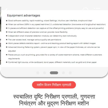
2026
Focusight
Technology
Co.,Ltd.
All
Rights
Reserved.
घर
उत्पादों
हमारे
बारे
में
मशीन विजन निरीक्षण प्रणाली
कारखाना
भ्रमण
स्वचालित दृष्टि निरीक्षण प्रणाली, गुणवत्ता
नियंत्रण और मुद्रण निरीक्षण मशीन