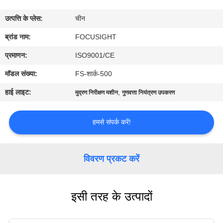
गुणवत्ता
उत्पत्ति के प्लेस:
चीन
नियंत्रण
ब्रांड नाम:
FOCUSIGHT
संपर्क
प्रमाणन:
ISO9001/CE
करें
मॉडल संख्या:
FS-शार्क-500
हाई लाइट:
,
मुद्रण निरीक्षण मशीन
गुणवत्ता नियंत्रण उपकरण
समाचार
हमसे संपर्क करें!
एक
उद्धरण
विवरण प्रकट करें
का
अनुरोध
इसी तरह के उत्पादों
करें