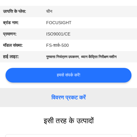
गुणवत्ता
उत्पत्ति के प्लेस:
चीन
नियंत्रण
ब्रांड नाम:
FOCUSIGHT
संपर्क
प्रमाणन:
ISO9001/CE
करें
मॉडल संख्या:
FS-शार्क-500
हाई लाइट:
,
गुणवत्ता नियंत्रण उपकरण
ध्यान केंद्रित निरीक्षण मशीन
समाचार
हमसे संपर्क करें!
एक
उद्धरण
विवरण प्रकट करें
का
अनुरोध
इसी तरह के उत्पादों
करें