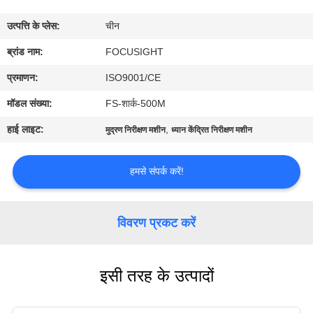
गुणवत्ता
उत्पत्ति के प्लेस:
चीन
नियंत्रण
ब्रांड नाम:
FOCUSIGHT
संपर्क
प्रमाणन:
ISO9001/CE
करें
मॉडल संख्या:
FS-शार्क-500M
हाई लाइट:
,
मुद्रण निरीक्षण मशीन
ध्यान केंद्रित निरीक्षण मशीन
समाचार
हमसे संपर्क करें!
एक
उद्धरण
विवरण प्रकट करें
का
अनुरोध
इसी तरह के उत्पादों
करें