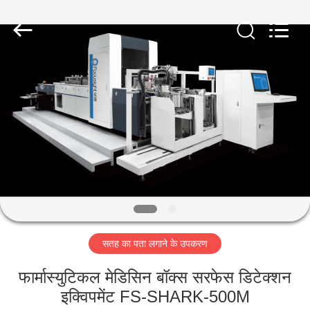
2026
Focusight
Technology
Co.,Ltd.
All
Rights
Reserved.
घर
उत्पादों
हमारे
बारे
में
सतह का पता लगाने के उपकरण
कारखाना
भ्रमण
फार्मास्युटिकल मेडिसिन बॉक्स सरफेस डिटेक्शन
इक्विपमेंट FS-SHARK-500M