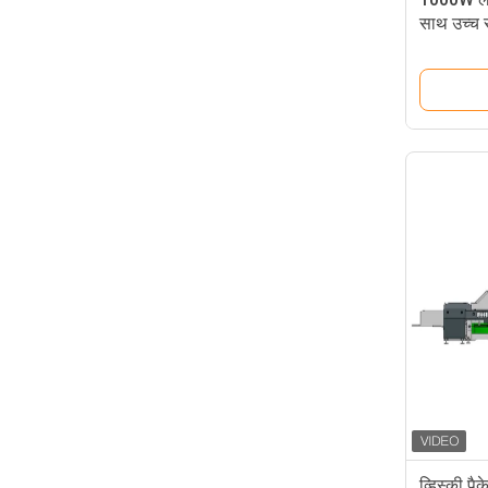
साथ उच्च
मॉडल
व्हिस्की प