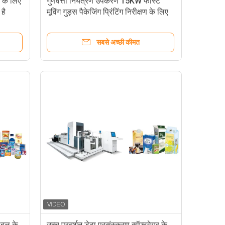
 के लिए
गुणवत्ता नियंत्रण उपकरण 15KW फास्ट
है
मूविंग गुड्स पैकेजिंग प्रिंटिंग निरीक्षण के लिए
सबसे अच्छी कीमत
ेबल के
उच्च प्रदर्शन डेटा प्रसंस्करण सॉफ्टवेयर के